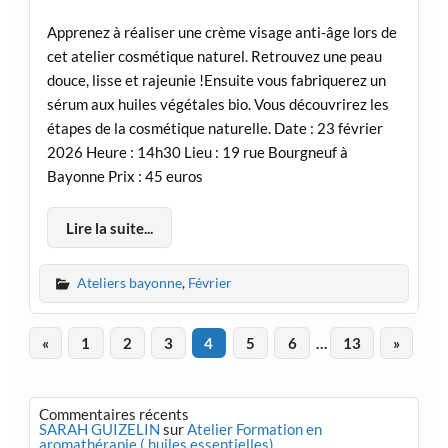
Apprenez à réaliser une crème visage anti-âge lors de
cet atelier cosmétique naturel. Retrouvez une peau
douce, lisse et rajeunie !Ensuite vous fabriquerez un
sérum aux huiles végétales bio. Vous découvrirez les
étapes de la cosmétique naturelle. Date : 23 février
2026 Heure : 14h30 Lieu : 19 rue Bourgneuf à
Bayonne Prix : 45 euros
Lire la suite...
Ateliers bayonne
,
Février
«
1
2
3
4
5
6
…
13
»
Commentaires récents
SARAH GUIZELIN
sur
Atelier Formation en
aromathérapie ( huiles essentielles)