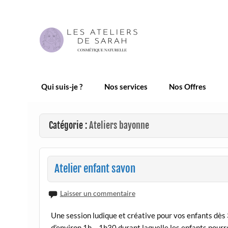
Skip
to
content
Les Ateliers de Sarah |
Qui suis-je ?
Nos services
Nos Offres
Catégorie :
Ateliers bayonne
Atelier enfant savon
Laisser un commentaire
Une session ludique et créative pour vos enfants dè
d’environ 1h – 1h30 durant laquelle les enfants pour