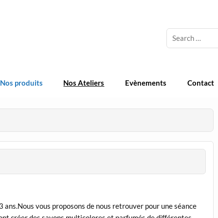
 Cosmetique Naturelle
Nos produits
Nos Ateliers
Evènements
Contact
s 3 ans.Nous vous proposons de nous retrouver pour une séance
ront créer des savons multicolores et parfumés de différentes