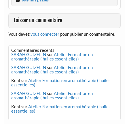
les manières premières
utilisées!Votre enfant
pourra créer sa propre
Laisser un commentaire
bougie au parfum de
son choix et il pourra
laisser libre cour…
Vous devez
vous connecter
pour publier un commentaire.
Commentaires récents
SARAH GUIZELIN
sur
Atelier Formation en
aromathérapie ( huiles essentielles)
SARAH GUIZELIN
sur
Atelier Formation en
aromathérapie ( huiles essentielles)
Kent
sur
Atelier Formation en aromathérapie ( huiles
essentielles)
SARAH GUIZELIN
sur
Atelier Formation en
aromathérapie ( huiles essentielles)
Kent
sur
Atelier Formation en aromathérapie ( huiles
essentielles)