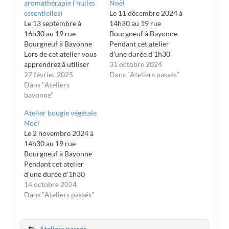
aromathérapie ( huiles
Noël
essentielles)
Le 11 décembre 2024 à
Le 13 septembre à
14h30 au 19 rue
16h30 au 19 rue
Bourgneuf à Bayonne
Bourgneuf à Bayonne
Pendant cet atelier
Lors de cet atelier vous
d’une durée d'1h30
apprendrez à utiliser
votre enfant découvrira
31 octobre 2024
les huiles essentielles et
27 février 2025
les secrets de la
Dans "Ateliers passés"
à vous fabriquer votre
Dans "Ateliers
fabrication d’une
trousse de secours.
bayonne"
bougie.Nous
Vous découvrirez les
découvrirons ensemble
Atelier bougie végétale
étapes de la cosmétique
les manières premières
Noël
naturelle. Date : 20
utilisées!Votre enfant
Le 2 novembre 2024 à
février 2026 Heure :
pourra créer sa propre
14h30 au 19 rue
14h30 Lieu : 19 rue…
bougie au parfum de
Bourgneuf à Bayonne
son choix et il pourra
Pendant cet atelier
laisser libre cour…
d’une durée d'1h30
votre enfant découvrira
14 octobre 2024
les secrets de la
Dans "Ateliers passés"
fabrication d’une
bougie.Nous
découvrirons ensemble
Ateliers passés