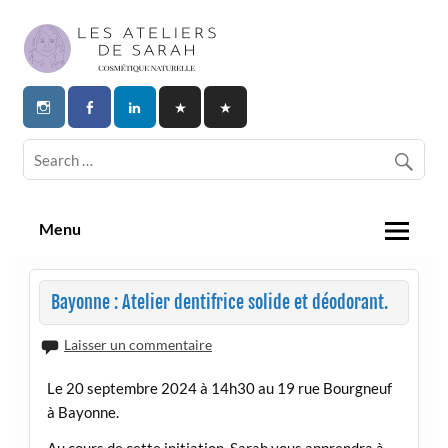
Skip
to
content
Les Ateliers de Sarah | Cosmetique
Naturelle
Menu
Bayonne : Atelier dentifrice solide et déodorant.
Laisser un commentaire
Le 20 septembre 2024 à 14h30 au 19 rue Bourgneuf
à Bayonne.
Au cours de cette initiation, Sarah vous apprendra à