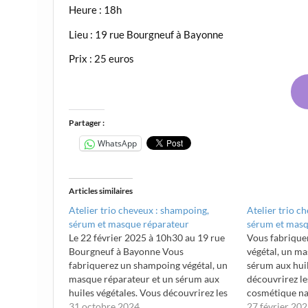
Heure : 18h
Lieu : 19 rue Bourgneuf à Bayonne
Prix : 25 euros
Partager :
WhatsApp
Articles similaires
Atelier trio cheveux : shampoing,
Atelier trio c
sérum et masque réparateur
sérum et masq
Le 22 février 2025 à 10h30 au 19 rue
Vous fabrique
Bourgneuf à Bayonne Vous
végétal, un ma
fabriquerez un shampoing végétal, un
sérum aux huil
masque réparateur et un sérum aux
découvrirez le
huiles végétales. Vous découvrirez les
cosmétique nat
étapes de la cosmétique naturelle.
31 octobre 2024
03/02/2026 He
27 février 20