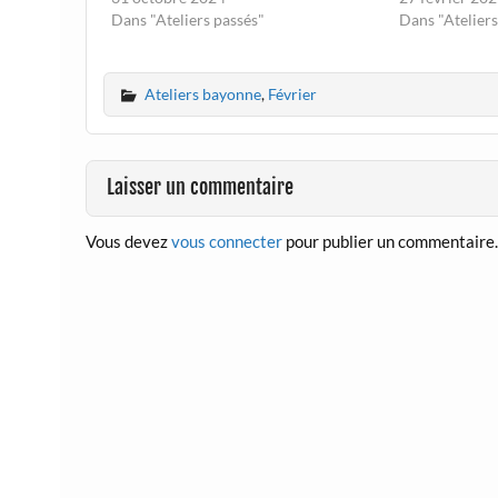
Date : 22 février 2025 Heure : 10h30
Dans "Ateliers passés"
rue Bourgneuf
Dans "Atelier
Lieu : 19 rue Bourgneuf à Bayonne
euros S'inscri
Prix…
Ateliers bayonne
,
Février
Laisser un commentaire
Vous devez
vous connecter
pour publier un commentaire.