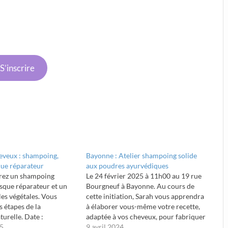
S’inscrire
heveux : shampoing,
Bayonne : Atelier shampoing solide
ue réparateur
aux poudres ayurvédiques
rez un shampoing
Le 24 février 2025 à 11h00 au 19 rue
sque réparateur et un
Bourgneuf à Bayonne. Au cours de
es végétales. Vous
cette initiation, Sarah vous apprendra
s étapes de la
à élaborer vous-même votre recette,
urelle. Date :
adaptée à vos cheveux, pour fabriquer
ure : 14h30 Lieu : 19
25
un shampoing solide de 50 g. Vous y
9 avril 2024