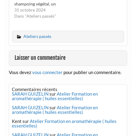
shampoing végétal, un
masque réparateur et
31 octobre 2024
un sérum aux huiles
Dans "Ateliers passés"
végétales. Vous
découvrirez les étapes
de la cosmétique
Ateliers passés
naturelle. Date : 22
février 2025 Heure :
10h30 Lieu : 19 rue
Laisser un commentaire
Bourgneuf à Bayonne
Prix…
Vous devez
vous connecter
pour publier un commentaire.
Commentaires récents
SARAH GUIZELIN
sur
Atelier Formation en
aromathérapie ( huiles essentielles)
SARAH GUIZELIN
sur
Atelier Formation en
aromathérapie ( huiles essentielles)
Kent
sur
Atelier Formation en aromathérapie ( huiles
essentielles)
SARAH GUIZELIN
sur
Atelier Formation en