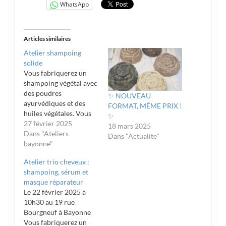
WhatsApp
Articles similaires
Atelier shampoing
solide
Vous fabriquerez un
shampoing végétal avec
des poudres
✨ NOUVEAU
ayurvédiques et des
FORMAT, MÊME PRIX !
huiles végétales. Vous
✨
découvrirez les étapes
27 février 2025
18 mars 2025
de la cosmétique
Dans "Ateliers
Dans "Actualite"
naturelle. Date : 16
bayonne"
février 2026 Heure :
Atelier trio cheveux :
18h Lieu : 19 rue
shampoing, sérum et
Bourgneuf à Bayonne
masque réparateur
Prix : 25 euros
Le 22 février 2025 à
S'inscrire
10h30 au 19 rue
Bourgneuf à Bayonne
Vous fabriquerez un