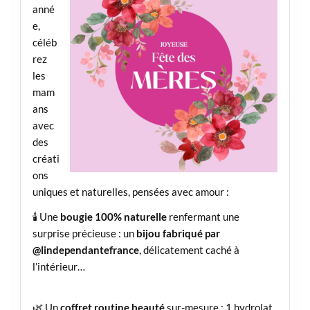
anné
e,
céléb
rez
les
mam
ans
avec
des
créati
ons
uniques et naturelles, pensées avec amour :
🕯️ Une
bougie 100% naturelle
renfermant une
surprise précieuse : un
bijou fabriqué par
@lindependantefrance
, délicatement caché à
l’intérieur…
🌿 Un
coffret routine beauté
sur-mesure : 1 hydrolat