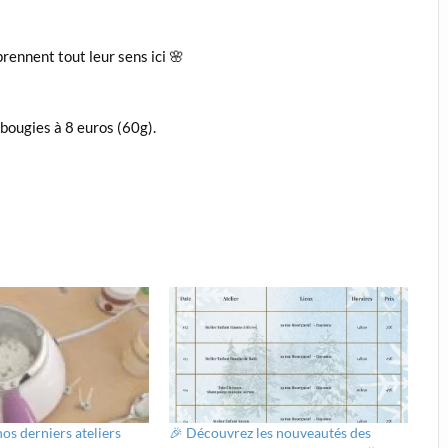
prennent tout leur sens ici 🌸
 bougies à 8 euros (60g).
os derniers ateliers
🎉 Découvrez les nouveautés des