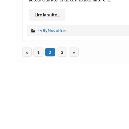
Lire la suite...
EVJF
,
Nos offres
«
1
2
3
»
Mention légale