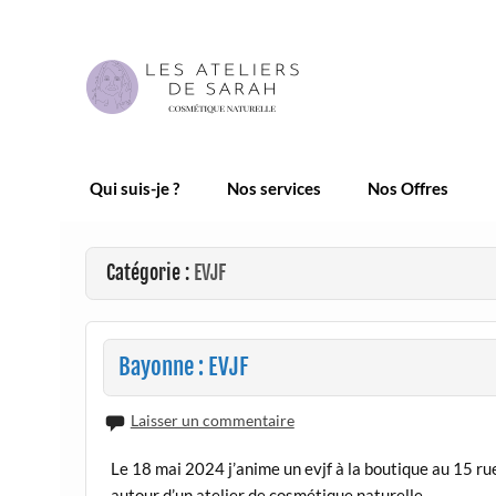
Skip
to
content
Les Ateliers de Sarah |
Qui suis-je ?
Nos services
Nos Offres
Catégorie :
EVJF
Bayonne : EVJF
Laisser un commentaire
Le 18 mai 2024 j’anime un evjf à la boutique au 15 ru
autour d’un atelier de cosmétique naturelle.