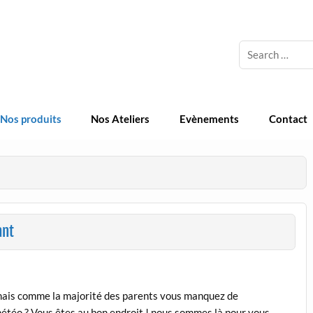
 Cosmetique Naturelle
Nos produits
Nos Ateliers
Evènements
Contact
ant
… mais comme la majorité des parents vous manquez de
météo ? Vous êtes au bon endroit ! nous sommes là pour vous