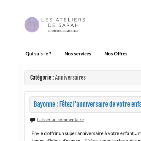
Skip
to
content
Les Ateliers de Sarah |
Qui suis-je ?
Nos services
Nos Offres
Catégorie :
Anniversaires
Bayonne : Fêtez l’anniversaire de votre enf
Laisser un commentaire
Envie d’offrir un super anniversaire à votre enfant
temps, d’idées, d’espace… ? Vous redoutez les aléas 